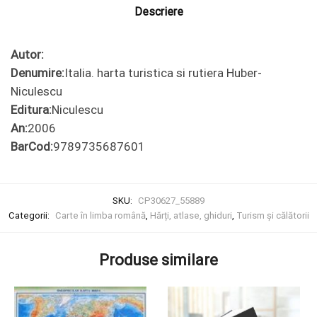
Descriere
Autor:
Denumire:
Italia. harta turistica si rutiera Huber-
Niculescu
Editura:
Niculescu
An:
2006
BarCod:
9789735687601
SKU:
CP30627_55889
Categorii:
Carte în limba română
,
Hărți, atlase, ghiduri
,
Turism și călătorii
Produse similare