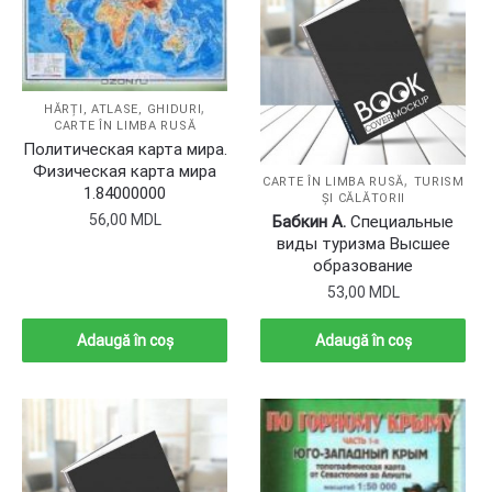
,
HĂRȚI, ATLASE, GHIDURI
CARTE ÎN LIMBA RUSĂ
Политическая карта мира.
Физическая карта мира
,
CARTE ÎN LIMBA RUSĂ
TURISM
1.84000000
ȘI CĂLĂTORII
56,00
MDL
Бабкин А.
Специальные
виды туризма Высшее
образование
53,00
MDL
Adaugă în coș
Adaugă în coș