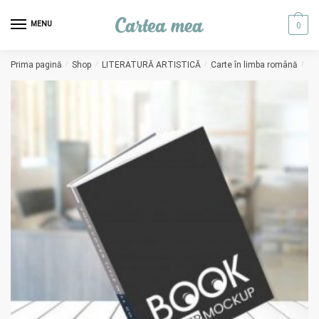
Skip to navigation
Skip to content
MENU
0
Prima pagină
/
Shop
/
LITERATURĂ ARTISTICĂ
/
Carte în limba română
/
Ita