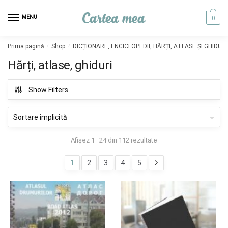
Skip to navigation
Skip to content
MENU
0
Prima pagină
/
Shop
/
DICȚIONARE, ENCICLOPEDII, HĂRȚI, ATLASE ȘI GHIDURI
Hărți, atlase, ghiduri
Show Filters
Afișez 1–24 din 112 rezultate
1
2
3
4
5