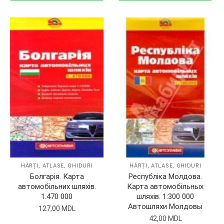
HĂRȚI, ATLASE, GHIDURI
HĂRȚI, ATLASE, GHIDURI
Болгарiя. Карта
Республiка Молдова.
автомобiльних шляхiв.
Карта автомобiльных
1.470 000
шляхiв. 1:300 000
Автошляхи Молдовы
127,00
MDL
42,00
MDL