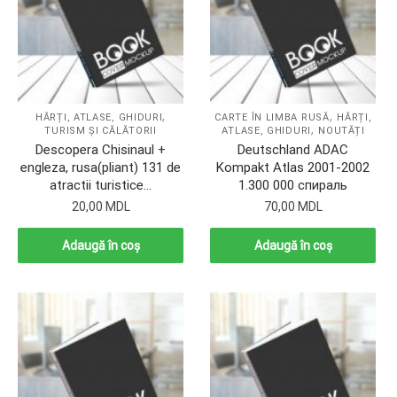
,
,
HĂRȚI, ATLASE, GHIDURI
CARTE ÎN LIMBA RUSĂ
HĂRȚI,
,
TURISM ȘI CĂLĂTORII
ATLASE, GHIDURI
NOUTĂȚI
Descopera Chisinaul +
Deutschland ADAC
engleza, rusa(pliant) 131 de
Kompakt Atlas 2001-2002
atractii turistice…
1.300 000 спираль
20,00
MDL
70,00
MDL
Adaugă în coș
Adaugă în coș