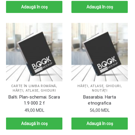
Adaugă în coș
Adaugă în coș
,
,
CARTE ÎN LIMBA ROMÂNĂ
HĂRȚI, ATLASE, GHIDURI
HĂRȚI, ATLASE, GHIDURI
NOUTĂȚI
Balti. Plan-schemai. Scara
Basarabia. Harta
1.9 000 2 f
etnografica
49,00
MDL
56,00
MDL
Adaugă în coș
Adaugă în coș