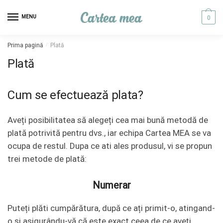
Skip to navigation
Skip to content
MENU
0
Prima pagină
/
Plată
Plată
Cum se efectuează plata?
Aveți posibilitatea să alegeți cea mai bună metodă de
plată potrivită pentru dvs., iar echipa Cartea MEA se va
ocupa de restul. Dupa ce ati ales produsul, vi se propun
trei metode de plată:
Numerar
Puteți plăti cumpărătura, după ce ați primit-o, atingand-
o și asigurându-vă că este exact ceea de ce aveți