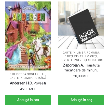
,
CARTE ÎN LIMBA ROMÂNĂ
,
CĂRŢI PENTRU MICUŢI
POVEŞTI, POEZII ŞI GHICITORI
Zaporojan A.
Traistuta
facatoare de minuni.
,
BIBLIOTECA ȘCOLARULUI
28,00
MDL
CARTE ÎN LIMBA ROMÂNĂ
Andersen H.C.
Povesti
45,00
MDL
Adaugă în coș
Adaugă în coș