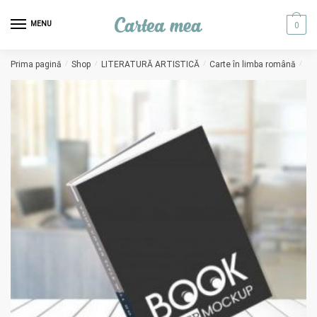
Skip to navigation
Skip to content
MENU
0
Prima pagină
/
Shop
/
LITERATURĂ ARTISTICĂ
/
Carte în limba română
/
FR