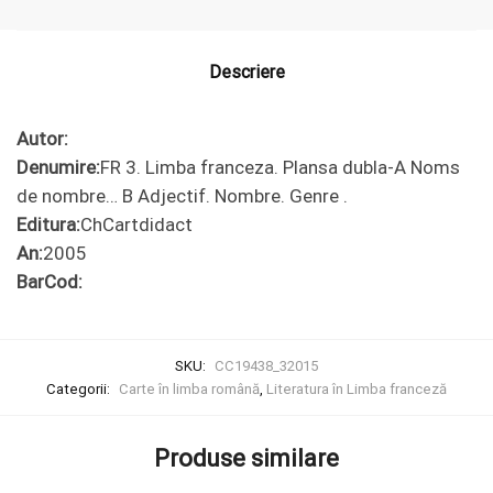
dubla-A
Noms de
nombre...
Descriere
B
Adjectif.
Autor:
Nombre.
Denumire:
FR 3. Limba franceza. Plansa dubla-A Noms
Genre .
de nombre… B Adjectif. Nombre. Genre .
Editura:
ChCartdidact
An:
2005
BarCod:
SKU:
CC19438_32015
Categorii:
Carte în limba română
,
Literatura în Limba franceză
Produse similare