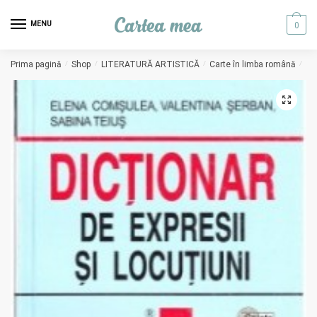
Skip to navigation
Skip to content
MENU
0
Prima pagină
/
Shop
/
LITERATURĂ ARTISTICĂ
/
Carte în limba română
/
Co