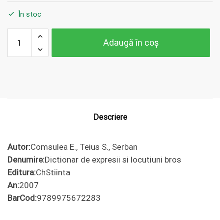
În stoc
Cantitate
Adaugă în coș
Comsulea
E., Teius
S., Serban
Dictionar
de
expresii si
locutiuni
Descriere
bros
Autor:
Comsulea E., Teius S., Serban
Denumire:
Dictionar de expresii si locutiuni bros
Editura:
ChStiinta
An:
2007
BarCod:
9789975672283