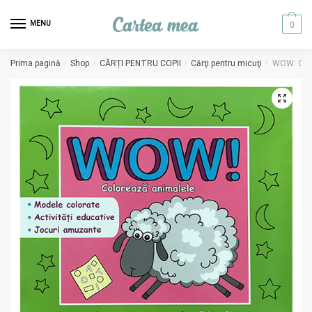
Skip to navigation
Skip to content
MENU
0
Prima pagină
/
Shop
/
CĂRȚI PENTRU COPII
/
Cărţi pentru micuţi
/
WOW: Color