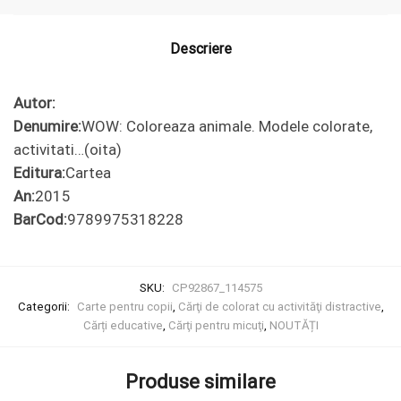
colorate,
activitati...
(oita)
Descriere
Autor:
Denumire:
WOW: Coloreaza animale. Modele colorate,
activitati…(oita)
Editura:
Cartea
An:
2015
BarCod:
9789975318228
SKU:
CP92867_114575
Categorii:
Carte pentru copii
,
Cărţi de colorat cu activităţi distractive
,
Cărți educative
,
Cărţi pentru micuţi
,
NOUTĂȚI
Produse similare