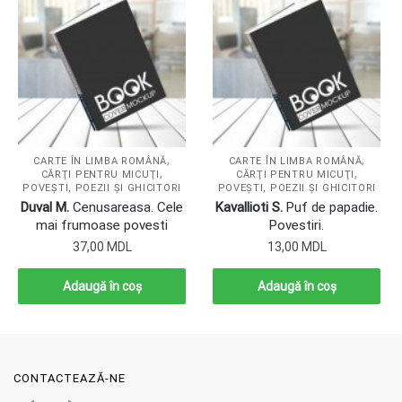
,
,
CARTE ÎN LIMBA ROMÂNĂ
CARTE ÎN LIMBA ROMÂNĂ
,
,
CĂRŢI PENTRU MICUŢI
CĂRŢI PENTRU MICUŢI
POVEŞTI, POEZII ŞI GHICITORI
POVEŞTI, POEZII ŞI GHICITORI
Duval M.
Cenusareasa. Cele
Kavallioti S.
Puf de papadie.
mai frumoase povesti
Povestiri.
37,00
MDL
13,00
MDL
Adaugă în coș
Adaugă în coș
CONTACTEAZĂ-NE