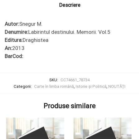
Descriere
Autor:
Snegur M.
Denumire:
Labirintul destinului. Memorii. Vol.5
Editura:
Draghistea
An:
2013
BarCod:
SKU:
CC74661_78734
Categorii:
Carte în limba română
,
Istorie și Politică
,
NOUTĂȚI
Produse similare