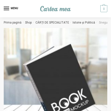
Skip to navigation
Skip to content
MENU
0
Prima pagină
/
Shop
/
CĂRȚI DE SPECIALITATE
/
Istorie și Politică
/
Snegur M.