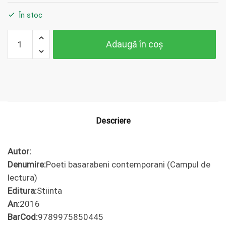
În stoc
Cantitate
Adaugă în coș
Poeti
basarabeni
contemporani
(Campul de
lectura)
Descriere
Autor:
Denumire:
Poeti basarabeni contemporani (Campul de
lectura)
Editura:
Stiinta
An:
2016
BarCod:
9789975850445