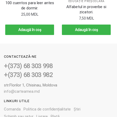
EDUCAȚIE PREȘCOLARĂ
100 cuentos para leer antes
Alfabetul in proverbe si
de dormir.
zicatori.
25,00
MDL
7,50
MDL
Adaugă în coș
Adaugă în coș
CONTACTEAZĂ-NE
+(373) 68 303 998
+(373) 68 303 982
str.Florilor 1, Chisinau, Moldova
info@carteamea.md
LINKURI UTILE
Comanda
Politica de confidențialitate
Știri
Schimb sau retur
Livrare
Plată