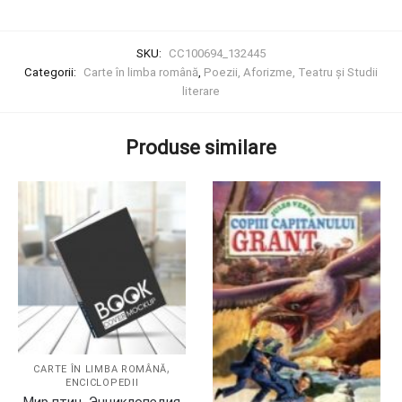
SKU:
CC100694_132445
Categorii:
Carte în limba română
,
Poezii, Aforizme, Teatru și Studii
literare
Produse similare
,
CARTE ÎN LIMBA ROMÂNĂ
ENCICLOPEDII
Мир птиц. Энциклопедия