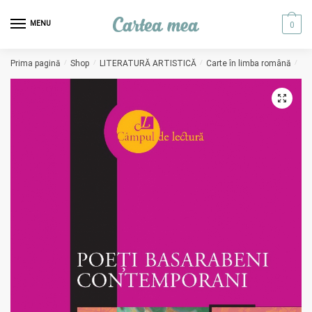
Skip to navigation
Skip to content
MENU
0
Prima pagină
/
Shop
/
LITERATURĂ ARTISTICĂ
/
Carte în limba română
/
Po