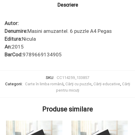
Descriere
Autor:
Denumire:
Masini amuzantel. 6 puzzle A4 Pegas
Editura:
Nicula
An:
2015
BarCod:
9789669134905
SKU:
CC114259_133857
Categorii:
Carte în limba română
,
Cărţi cu puzzle
,
Cărți educative
,
Cărţi
pentru micuţi
Produse similare