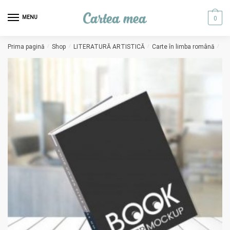
Skip to navigation
Skip to content
MENU
0
Prima pagină
/
Shop
/
LITERATURĂ ARTISTICĂ
/
Carte în limba română
/
Ma