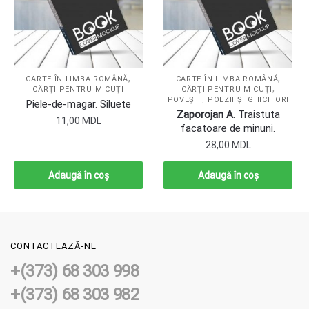
,
,
CARTE ÎN LIMBA ROMÂNĂ
CARTE ÎN LIMBA ROMÂNĂ
,
CĂRŢI PENTRU MICUŢI
CĂRŢI PENTRU MICUŢI
POVEŞTI, POEZII ŞI GHICITORI
Piele-de-magar. Siluete
Zaporojan A.
Traistuta
11,00
MDL
facatoare de minuni.
28,00
MDL
Adaugă în coș
Adaugă în coș
CONTACTEAZĂ-NE
+(373) 68 303 998
+(373) 68 303 982