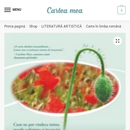
Skip to navigation
Skip to content
MENU
0
Prima pagină
/
Shop
/
LITERATURĂ ARTISTICĂ
/
Carte în limba română
/
Le