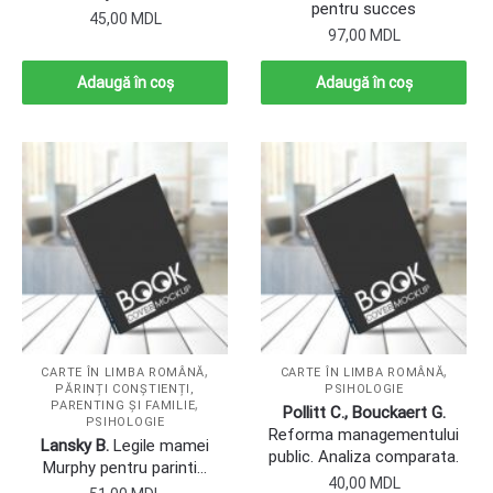
pentru succes
45,00
MDL
97,00
MDL
Adaugă în coș
Adaugă în coș
,
,
CARTE ÎN LIMBA ROMÂNĂ
CARTE ÎN LIMBA ROMÂNĂ
PĂRINȚI CONȘTIENȚI,
PSIHOLOGIE
,
PARENTING ȘI FAMILIE
Pollitt C., Bouckaert G.
PSIHOLOGIE
Reforma managementului
Lansky B.
Legile mamei
public. Analiza comparata.
Murphy pentru parinti…
40,00
MDL