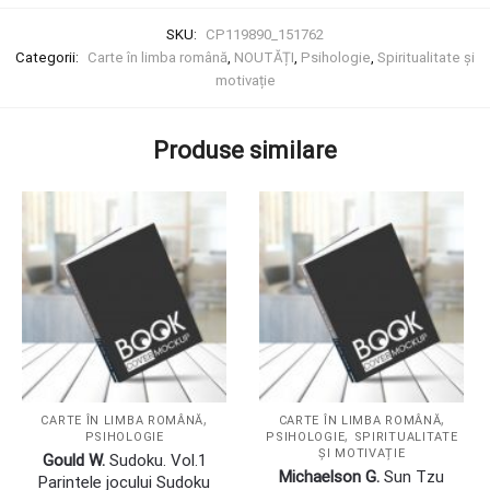
SKU:
CP119890_151762
Categorii:
Carte în limba română
,
NOUTĂȚI
,
Psihologie
,
Spiritualitate și
motivație
Produse similare
,
,
CARTE ÎN LIMBA ROMÂNĂ
CARTE ÎN LIMBA ROMÂNĂ
,
PSIHOLOGIE
PSIHOLOGIE
SPIRITUALITATE
ȘI MOTIVAȚIE
Gould W.
Sudoku. Vol.1
Michaelson G.
Sun Tzu
Parintele jocului Sudoku