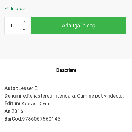
În stoc
Cantitate
Adaugă în coș
Lesser E.
Renasterea
interioara.
Cum ne
pot
vindeca...
Descriere
Autor:
Lesser E.
Denumire:
Renasterea interioara. Cum ne pot vindeca…
Editura:
Adevar Divin
An:
2016
BarCod:
9786067560145