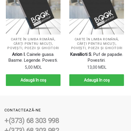
,
,
CARTE ÎN LIMBA ROMÂNĂ
CARTE ÎN LIMBA ROMÂNĂ
,
,
CĂRŢI PENTRU MICUŢI
CĂRŢI PENTRU MICUŢI
POVEŞTI, POEZII ŞI GHICITORI
POVEŞTI, POEZII ŞI GHICITORI
Arion I.
Cainele guasa.
Kavallioti S.
Puf de papadie.
Basme. Legende. Povesti.
Povestiri.
5,00
MDL
13,00
MDL
Adaugă în coș
Adaugă în coș
CONTACTEAZĂ-NE
+(373) 68 303 998
+(373) 68 303 982