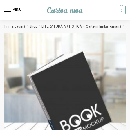
Skip to navigation
Skip to content
MENU
0
Prima pagină
/
Shop
/
LITERATURĂ ARTISTICĂ
/
Carte în limba română
/
La