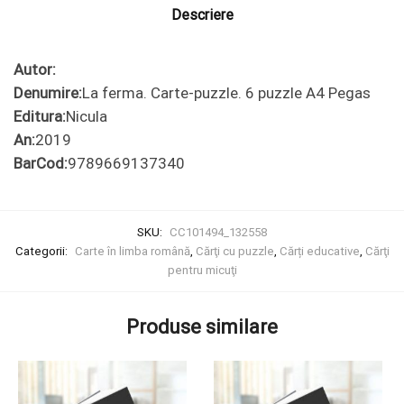
Descriere
Autor:
Denumire:
La ferma. Carte-puzzle. 6 puzzle A4 Pegas
Editura:
Nicula
An:
2019
BarCod:
9789669137340
SKU:
CC101494_132558
Categorii:
Carte în limba română
,
Cărţi cu puzzle
,
Cărți educative
,
Cărţi
pentru micuţi
Produse similare