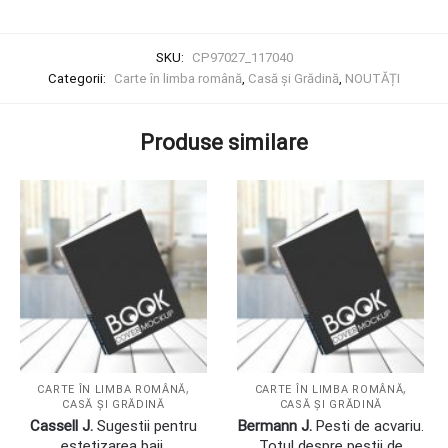
SKU:
CP97027_117040
Categorii:
Carte în limba română
,
Casă și Grădină
,
NOUTĂȚI
Produse similare
,
,
CARTE ÎN LIMBA ROMÂNĂ
CARTE ÎN LIMBA ROMÂNĂ
CASĂ ȘI GRĂDINĂ
CASĂ ȘI GRĂDINĂ
Cassell J.
Sugestii pentru
Bermann J.
Pesti de acvariu.
estetizarea baii.
Totul despre pestii de