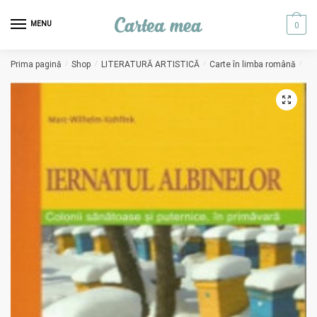
Skip to navigation
Skip to content
MENU
0
Prima pagină
/
Shop
/
LITERATURĂ ARTISTICĂ
/
Carte în limba română
/
Ko