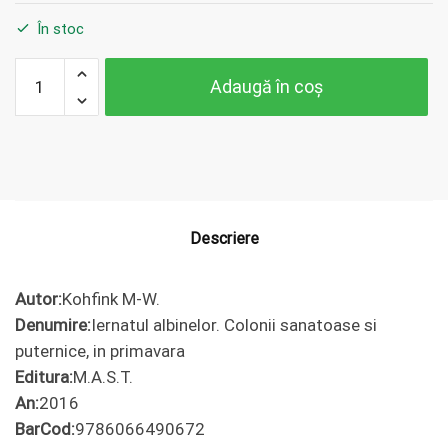
În stoc
Cantitate
Adaugă în coș
Kohfink
M-W.
Iernatul
albinelor.
Colonii
sanatoase
si
Descriere
puternice,
in
Autor:
Kohfink M-W.
primavara
Denumire:
Iernatul albinelor. Colonii sanatoase si
puternice, in primavara
Editura:
M.A.S.T.
An:
2016
BarCod:
9786066490672