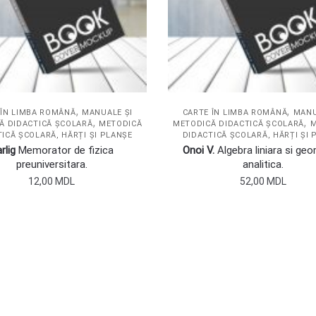
,
,
 ÎN LIMBA ROMÂNĂ
MANUALE ȘI
CARTE ÎN LIMBA ROMÂNĂ
MANU
,
,
Ă DIDACTICĂ ȘCOLARĂ
METODICĂ
METODICĂ DIDACTICĂ ȘCOLARĂ
M
ICĂ ȘCOLARĂ, HĂRȚI ȘI PLANȘE
DIDACTICĂ ȘCOLARĂ, HĂRȚI ȘI 
rlig
Memorator de fizica
Onoi V.
Algebra liniara si geo
preuniversitara.
analitica.
12,00
MDL
52,00
MDL