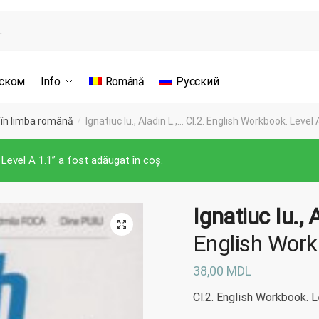
сском
Info
Română
Русский
 în limba română
Ignatiuc Iu., Aladin L.,… Cl.2. English Workbook. Level 
/
. Level A 1.1” a fost adăugat în coș.
Ignatiuc Iu., 
English Work
38,00
MDL
Cl.2. English Workbook. L