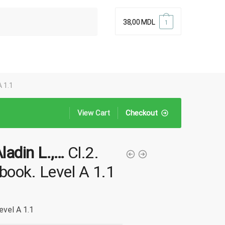
38,00
MDL
1
A 1.1
View Cart
Checkout
Aladin L.,…
Cl.2.
book. Level A 1.1
evel A 1.1