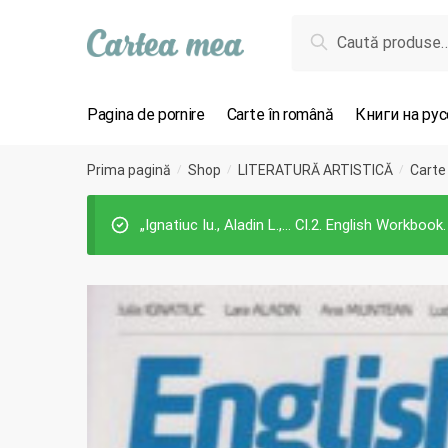
Skip to navigation
Skip to content
Caută după:
Caută
Pagina de pornire
Carte în română
Книги на ру
Prima pagină
Shop
LITERATURĂ ARTISTICĂ
Carte
/
/
/
„Ignatiuc Iu., Aladin L.,… Cl.2. English Workbook