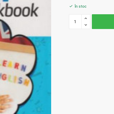
În stoc
Cantitate
Ignatiuc
Iu., Aladin
L.,... Cl.2.
English
Workbook.
Level A
1.1