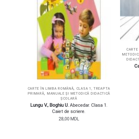
CARTE
METODIC
DIDACT
Ca
,
CARTE ÎN LIMBA ROMÂNĂ
CLASA 1, TREAPTA
,
PRIMARĂ
MANUALE ȘI METODICĂ DIDACTICĂ
ȘCOLARĂ
Lungu V., Boghiu U.
Abecedar. Clasa 1.
Caiet de scriere.
28,00
MDL