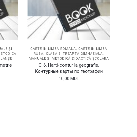
,
ALE ȘI
CARTE ÎN LIMBA ROMÂNĂ
CARTE ÎN LIMBA
,
,
ETODICĂ
RUSĂ
CLASA 6, TREAPTA GIMNAZIALĂ
PLANȘE
MANUALE ȘI METODICĂ DIDACTICĂ ȘCOLARĂ
metrie
Cl.6. Harti-contur la geografie.
Контурные карты по географии
10,00
MDL