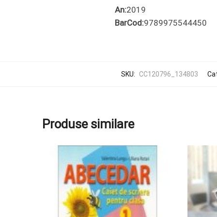
An:
2019
BarCod:
9789975544450
SKU:
CC120796_134803
Cat
Produse similare