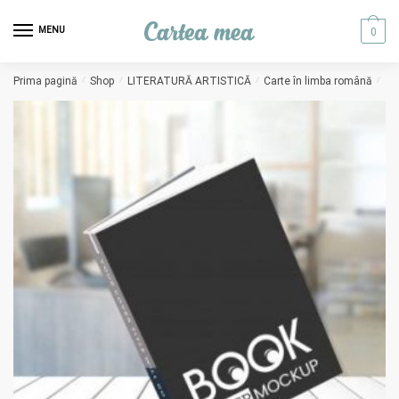
Skip to navigation
Skip to content
MENU
0
Prima pagină
/
Shop
/
LITERATURĂ ARTISTICĂ
/
Carte în limba română
/
Cu