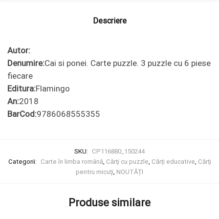
6 piese
fiecare
Descriere
Autor:
Denumire:
Cai si ponei. Carte puzzle. 3 puzzle cu 6 piese
fiecare
Editura:
Flamingo
An:
2018
BarCod:
9786068555355
SKU:
CP116880_150244
Categorii:
Carte în limba română
,
Cărţi cu puzzle
,
Cărți educative
,
Cărţi
pentru micuţi
,
NOUTĂȚI
Produse similare