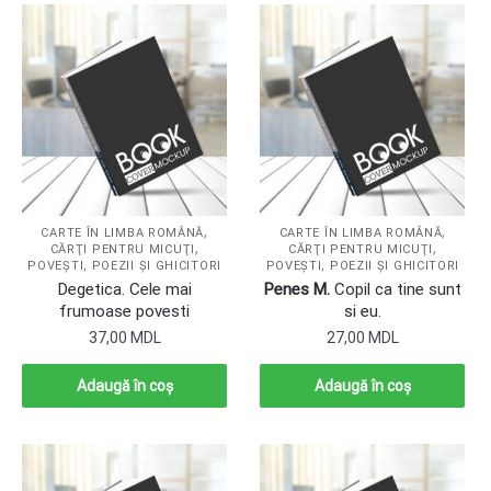
,
,
CARTE ÎN LIMBA ROMÂNĂ
CARTE ÎN LIMBA ROMÂNĂ
,
,
CĂRŢI PENTRU MICUŢI
CĂRŢI PENTRU MICUŢI
POVEŞTI, POEZII ŞI GHICITORI
POVEŞTI, POEZII ŞI GHICITORI
Degetica. Cele mai
Penes M.
Copil ca tine sunt
frumoase povesti
si eu.
37,00
MDL
27,00
MDL
Adaugă în coș
Adaugă în coș