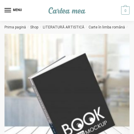
Skip to navigation
Skip to content
MENU
0
Prima pagină
/
Shop
/
LITERATURĂ ARTISTICĂ
/
Carte în limba română
/
Ca