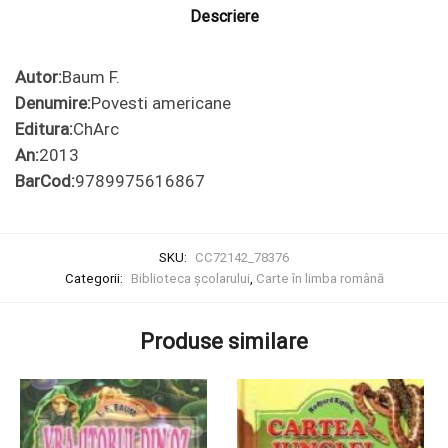
Descriere
Autor:
Baum F.
Denumire:
Povesti americane
Editura:
ChArc
An:
2013
BarCod:
9789975616867
SKU:
CC72142_78376
Categorii:
Biblioteca școlarului
,
Carte în limba română
Produse similare