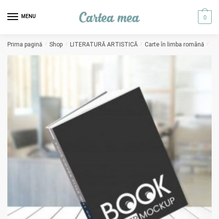
Skip to navigation
Skip to content
MENU
0
Prima pagină
/
Shop
/
LITERATURĂ ARTISTICĂ
/
Carte în limba română
/
Ba