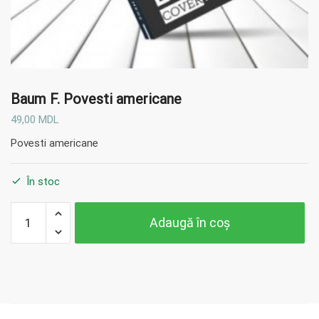
Baum F.
Povesti americane
49,00
MDL
Povesti americane
În stoc
Cantitate
Adaugă în coș
Baum F.
Povesti
americane