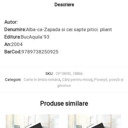
Descriere
Autor:
Denumire:
Alba-ca-Zapada si cei sapte pitici. pliant
Editura:
BucAquila`93
An:
2004
BarCod:
9789738250925
SKU:
CP18392_18866
Categorii:
Carte în limba română
,
Cărţi pentru micuţi
,
Poveşti, poezii şi
ghicitori
Produse similare