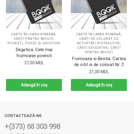
,
,
CARTE ÎN LIMBA ROMÂNĂ
CARTE ÎN LIMBA ROMÂNĂ
,
CĂRŢI PENTRU MICUŢI
CĂRŢI DE COLORAT CU
,
POVEŞTI, POEZII ŞI GHICITORI
ACTIVITĂŢI DISTRACTIVE
,
CĂRȚI EDUCATIVE
CĂRŢI
Degetica. Cele mai
PENTRU MICUŢI
frumoase povesti
Frumoasa si Bestia. Cartea
37,00
MDL
de citit si de colorat Nr. 2
21,00
MDL
Adaugă în coș
Adaugă în coș
CONTACTEAZĂ-NE
+(373) 68 303 998