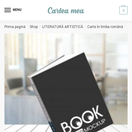
Skip to navigation
Skip to content
MENU
0
Prima pagină
/
Shop
/
LITERATURĂ ARTISTICĂ
/
Carte în limba română
/
Al