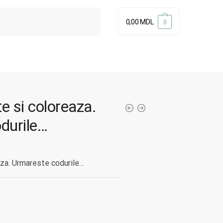
0,00
MDL
0
te si coloreaza.
durile…
aza. Urmareste codurile…