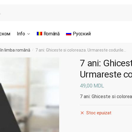
сском
Info
Română
Русский
 în limba română
7 ani: Ghiceste si coloreaza. Urmareste codurile…
/
7 ani: Ghices
Urmareste co
49,00
MDL
7 ani: Ghiceste si colore
Stoc epuizat