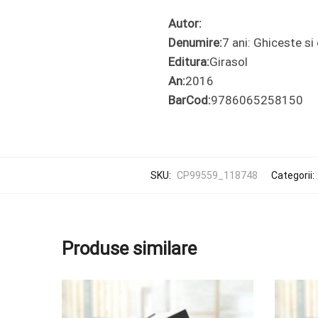
Autor:
Denumire:
7 ani: Ghiceste s
Editura:
Girasol
An:
2016
BarCod:
9786065258150
SKU:
CP99559_118748
Categorii:
Produse similare