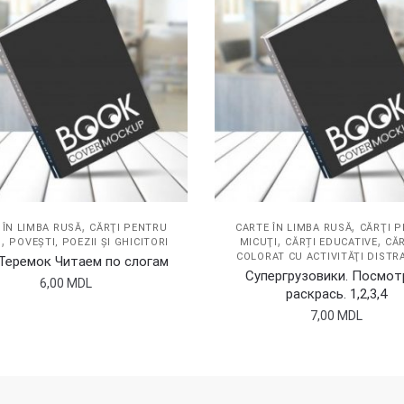
,
,
 ÎN LIMBA RUSĂ
CĂRŢI PENTRU
CARTE ÎN LIMBA RUSĂ
CĂRŢI 
,
,
,
I
POVEŞTI, POEZII ŞI GHICITORI
MICUŢI
CĂRȚI EDUCATIVE
CĂR
COLORAT CU ACTIVITĂŢI DISTR
Теремок Читаем по слогам
Супергрузовики. Посмот
6,00
MDL
раскрась. 1,2,3,4
7,00
MDL