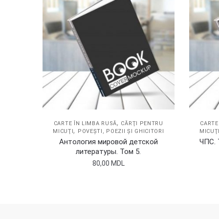
,
CARTE ÎN LIMBA RUSĂ
CĂRŢI PENTRU
CARTE
,
MICUŢI
POVEŞTI, POEZII ŞI GHICITORI
MICUŢ
Антология мировой детской
ЧПС. 
литературы. Том 5.
80,00
MDL