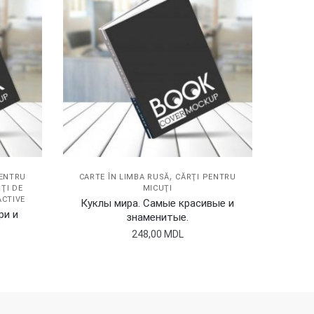
,
PENTRU
CARTE ÎN LIMBA RUSĂ
CĂRŢI PENTRU
ŢI DE
MICUŢI
ACTIVE
Куклы мира. Самые красивые и
ри и
знаменитые.
248,00
MDL