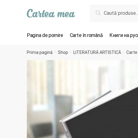
Skip to navigation
Skip to content
Caută după:
Caută
Pagina de pornire
Carte în română
Книги на ру
Prima pagină
Shop
LITERATURĂ ARTISTICĂ
Carte
/
/
/