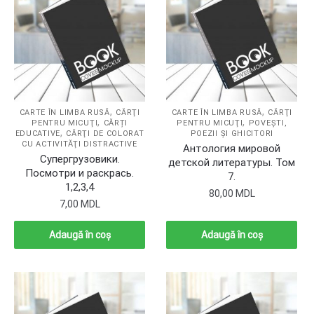
,
,
CARTE ÎN LIMBA RUSĂ
CĂRŢI
CARTE ÎN LIMBA RUSĂ
CĂRŢI
,
,
PENTRU MICUŢI
CĂRȚI
PENTRU MICUŢI
POVEŞTI,
,
EDUCATIVE
CĂRŢI DE COLORAT
POEZII ŞI GHICITORI
CU ACTIVITĂŢI DISTRACTIVE
Антология мировой
Супергрузовики.
детской литературы. Том
Посмотри и раскрась.
7.
1,2,3,4
80,00
MDL
7,00
MDL
Adaugă în coș
Adaugă în coș