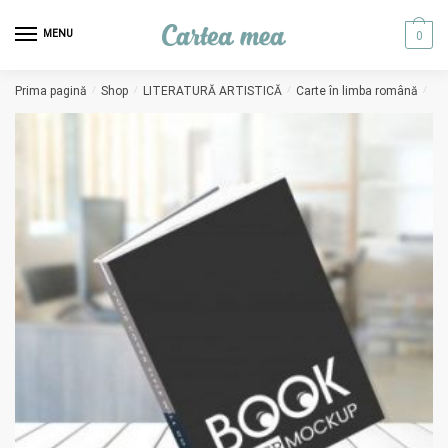
Skip to navigation
Skip to content
MENU
0
Prima pagină
/
Shop
/
LITERATURĂ ARTISTICĂ
/
Carte în limba română
/
65