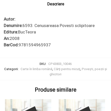
Descriere
Autor:
Denumire:
6593. Cenusareasa Povesti sclipitoare
Editura:
BucTeora
An:
2008
BarCod:
9781594965937
SKU:
CP43803_10046
Categorii:
Carte în limba română
,
Cărţi pentru micuţi
,
Poveşti, poezii şi
ghicitori
Produse similare