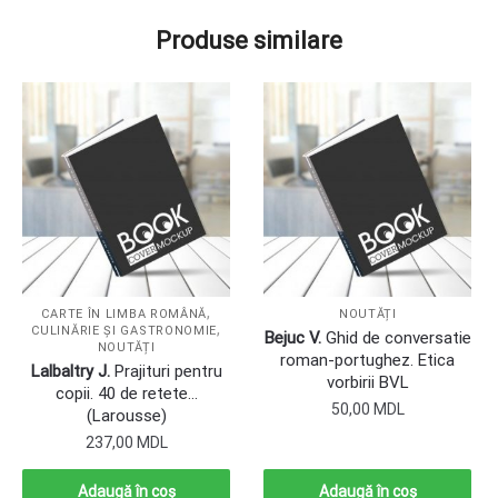
Produse similare
,
CARTE ÎN LIMBA ROMÂNĂ
NOUTĂȚI
,
CULINĂRIE ŞI GASTRONOMIE
Bejuc V.
Ghid de conversatie
NOUTĂȚI
roman-portughez. Etica
Lalbaltry J.
Prajituri pentru
vorbirii BVL
copii. 40 de retete…
50,00
MDL
(Larousse)
237,00
MDL
Adaugă în coș
Adaugă în coș