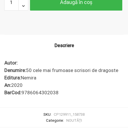
Adaugă în coș
50 cele
mai
frumoase
scrisori
de
dragoste
Descriere
Autor:
Denumire:
50 cele mai frumoase scrisori de dragoste
Editura:
Nemira
An:
2020
BarCod:
9786064302038
SKU:
CP129911_158738
Categorie:
NOUTĂȚI