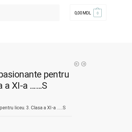
0,00
MDL
0
 pasionante pentru
sa a XI-a ……S
pentru liceu. 3. Clasa a XI-a ……S