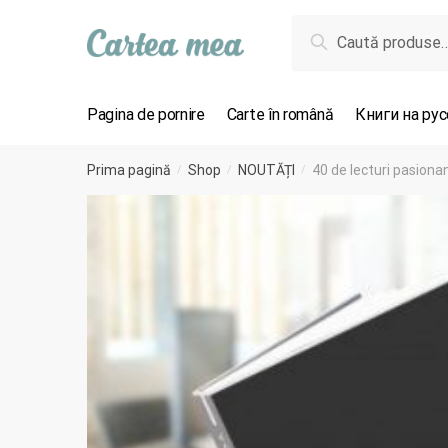
Skip to navigation
Skip to content
Caută după:
Caută
Pagina de pornire
Carte în română
Книги на ру
Prima pagină
Shop
NOUTĂȚI
40 de lecturi pasionan
/
/
/