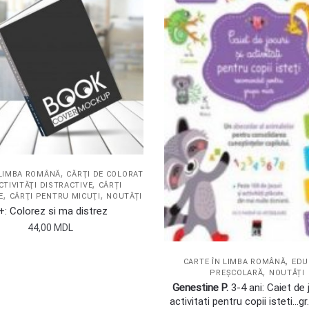
,
 LIMBA ROMÂNĂ
CĂRŢI DE COLORAT
,
CTIVITĂŢI DISTRACTIVE
CĂRȚI
,
,
E
CĂRŢI PENTRU MICUŢI
NOUTĂȚI
+: Colorez si ma distrez
44,00
MDL
,
CARTE ÎN LIMBA ROMÂNĂ
EDU
,
PREȘCOLARĂ
NOUTĂȚI
Genestine P.
3-4 ani: Caiet de j
activitati pentru copii isteti…gr.