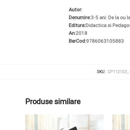
Autor:
Denumire:
3-5 ani: De la ou 
Editura:
Didactica si Pedago
An:
2018
BarCod:
9786063105883
SKU:
CP112103_
Produse similare