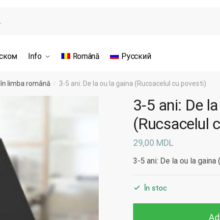
сском
Info
Română
Русский
 în limba română
3-5 ani: De la ou la gaina (Rucsacelul cu povesti)
/
3-5 ani: De la
(Rucsacelul c
29,00
MDL
3-5 ani: De la ou la gaina
În stoc
Ad