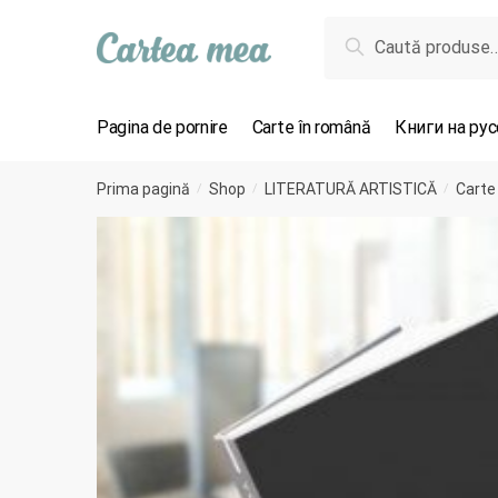
Skip to navigation
Skip to content
Caută după:
Caută
Pagina de pornire
Carte în română
Книги на ру
Prima pagină
Shop
LITERATURĂ ARTISTICĂ
Carte
/
/
/