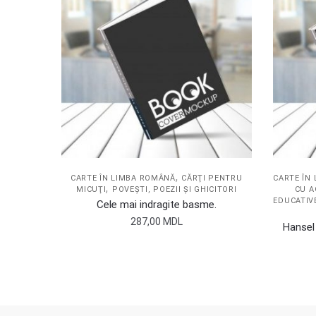
,
CARTE ÎN LIMBA ROMÂNĂ
CĂRŢI PENTRU
CARTE ÎN
,
MICUŢI
POVEŞTI, POEZII ŞI GHICITORI
CU A
EDUCATIV
Cele mai indragite basme.
287,00
MDL
Hansel 