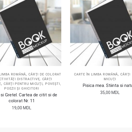
,
,
 LIMBA ROMÂNĂ
CĂRŢI DE COLORAT
CARTE ÎN LIMBA ROMÂNĂ
CĂRŢI
,
CTIVITĂŢI DISTRACTIVE
CĂRȚI
MICUŢI
,
,
E
CĂRŢI PENTRU MICUŢI
POVEŞTI,
Pisica mea. Stiinta si nat
POEZII ŞI GHICITORI
35,00
MDL
si Gretel. Cartea de citit si de
colorat Nr. 11
19,00
MDL