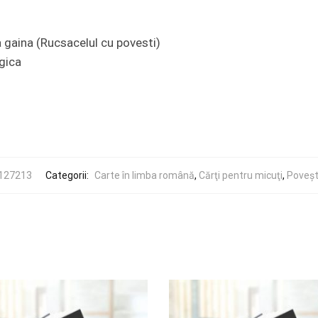
la gaina (Rucsacelul cu povesti)
gica
127213
Categorii:
Carte în limba română
,
Cărţi pentru micuţi
,
Poveşti