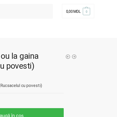
0,00
MDL
0
 ou la gaina
u povesti)
 (Rucsacelul cu povesti)
augă în coș