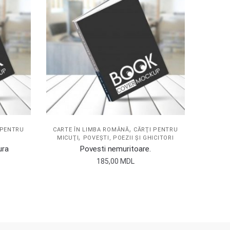
,
 PENTRU
CARTE ÎN LIMBA ROMÂNĂ
CĂRŢI PENTRU
,
MICUŢI
POVEŞTI, POEZII ŞI GHICITORI
ura
Povesti nemuritoare.
185,00
MDL