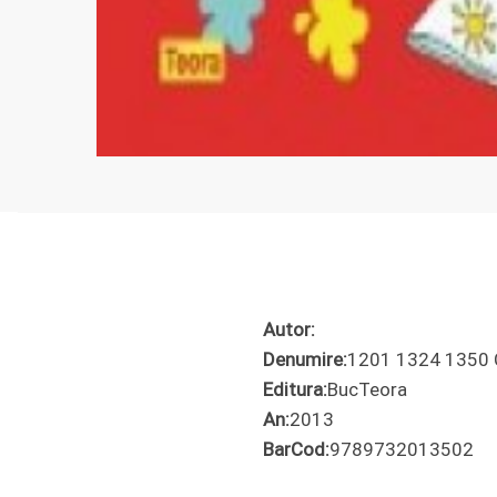
Autor:
Denumire:
1201 1324 1350 Co
Editura:
BucTeora
An:
2013
BarCod:
9789732013502