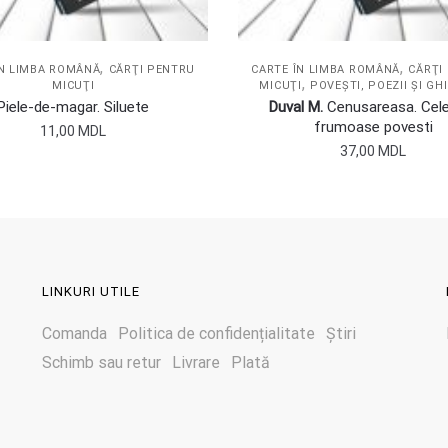
,
,
ÎN LIMBA ROMÂNĂ
CĂRŢI PENTRU
CARTE ÎN LIMBA ROMÂNĂ
CĂRŢI
,
MICUŢI
MICUŢI
POVEŞTI, POEZII ŞI GH
Piele-de-magar. Siluete
Duval M.
Cenusareasa. Cel
frumoase povesti
11,00
MDL
37,00
MDL
LINKURI UTILE
Comanda
Politica de confidențialitate
Știri
Schimb sau retur
Livrare
Plată