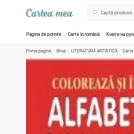
Skip to navigation
Skip to content
Caută după:
Caută
Pagina de pornire
Carte în română
Книги на ру
Prima pagină
Shop
LITERATURĂ ARTISTICĂ
Carte
/
/
/