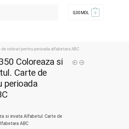
0,00
MDL
0
e de colorat pentru perioada alfabetara ABC
50 Coloreaza si
tul. Carte de
u perioada
BC
 si invata Alfabetul. Carte de
alfabetara ABC