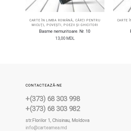
,
CARTE ÎN LIMBA ROMÂNĂ
CĂRŢI PENTRU
CARTE 
,
MICUŢI
POVEŞTI, POEZII ŞI GHICITORI
Basme nemuritoare. Nr. 10
13,00
MDL
CONTACTEAZĂ-NE
+(373) 68 303 998
+(373) 68 303 982
str.Florilor 1, Chisinau, Moldova
info@carteamea.md