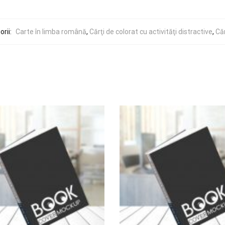
rii:
Carte în limba română
,
Cărţi de colorat cu activităţi distractive
,
Căr