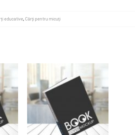
ți educative
,
Cărţi pentru micuţi