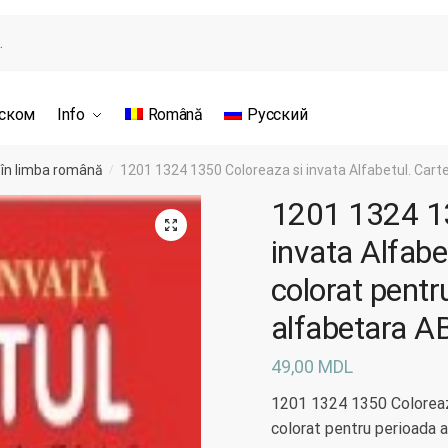
сском
Info
Română
Русский
 în limba română
1201 1324 1350 Coloreaza si invata Alfabetul. Cart
/
1201 1324 13
invata Alfabe
colorat pentr
alfabetara A
49,00
MDL
1201 1324 1350 Coloreaza
colorat pentru perioada 