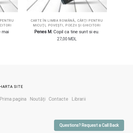
,
 PENTRU
CARTE ÎN LIMBA ROMÂNĂ
CĂRŢI PENTRU
,
ICITORI
MICUŢI
POVEŞTI, POEZII ŞI GHICITORI
e mai
Penes M.
Copil ca tine sunt si eu.
27,00
MDL
HARTA SITE
Prima pagina
Noutăți
Contacte
Librarii
Questions? Request a Call Back