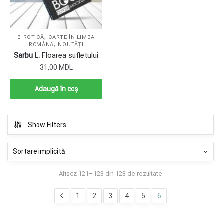
,
BIROTICĂ
CARTE ÎN LIMBA
,
ROMÂNĂ
NOUTĂȚI
Sarbu L.
Floarea sufletului
31,00
MDL
Adaugă în coș
Show Filters
Afișez 121–123 din 123 de rezultate
1
2
3
4
5
6