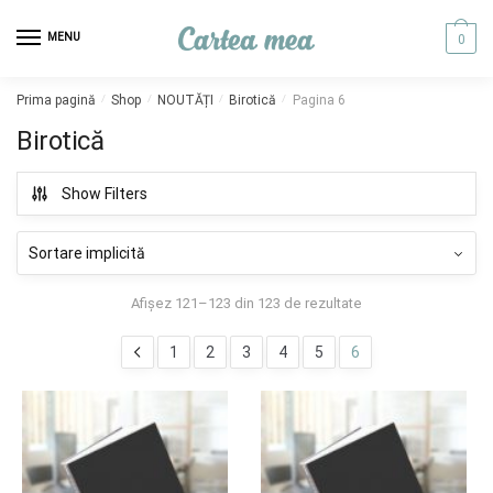
Skip to navigation
Skip to content
MENU
0
Prima pagină
/
Shop
/
NOUTĂȚI
/
Birotică
/
Pagina 6
Birotică
Show Filters
Afișez 121–123 din 123 de rezultate
1
2
3
4
5
6