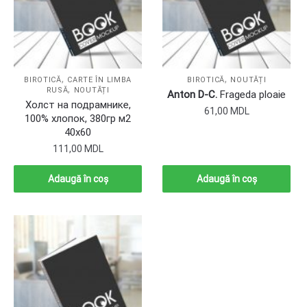
,
,
BIROTICĂ
CARTE ÎN LIMBA
BIROTICĂ
NOUTĂȚI
,
RUSĂ
NOUTĂȚI
Anton D-C.
Frageda ploaie
Холст на подрамнике,
61,00
MDL
100% хлопок, 380гр м2
40х60
111,00
MDL
Adaugă în coș
Adaugă în coș