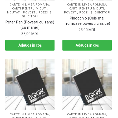
,
,
CARTE ÎN LIMBA ROMÂNĂ
CARTE ÎN LIMBA ROMÂNĂ
,
,
CĂRŢI PENTRU MICUŢI
CĂRŢI PENTRU MICUŢI
,
NOUTĂȚI
POVEŞTI, POEZII ŞI
POVEŞTI, POEZII ŞI GHICITORI
GHICITORI
Pinocchio (Cele mai
Peter Pan (Povesti cu zane)
frumoase povesti clasice)
(cu maner)
23,00
MDL
33,00
MDL
Adaugă în coș
Adaugă în coș
,
,
CARTE ÎN LIMBA ROMÂNĂ
CARTE ÎN LIMBA ROMÂNĂ