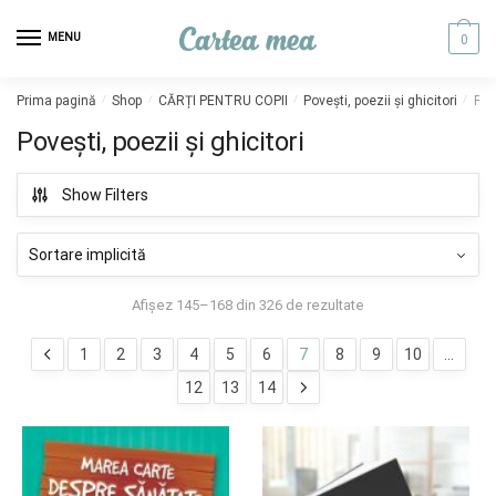
Skip to navigation
Skip to content
MENU
0
Prima pagină
/
Shop
/
CĂRȚI PENTRU COPII
/
Poveşti, poezii şi ghicitori
/
Pag
Poveşti, poezii şi ghicitori
Show Filters
Afișez 145–168 din 326 de rezultate
1
2
3
4
5
6
7
8
9
10
…
12
13
14