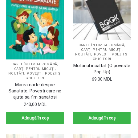
,
CARTE ÎN LIMBA ROMÂNĂ
,
CĂRŢI PENTRU MICUŢI
,
NOUTĂȚI
POVEŞTI, POEZII ŞI
GHICITORI
,
CARTE ÎN LIMBA ROMÂNĂ
Motanul incaltat (O poveste
,
CĂRŢI PENTRU MICUŢI
Pop-Up)
,
NOUTĂȚI
POVEŞTI, POEZII ŞI
GHICITORI
69,00
MDL
Marea carte despre
Sanatate. Povesti care ne
ajuta sa fim sanatosi
243,00
MDL
Adaugă în coș
Adaugă în coș