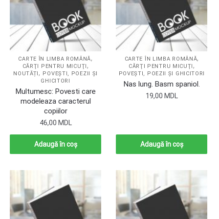
,
,
CARTE ÎN LIMBA ROMÂNĂ
CARTE ÎN LIMBA ROMÂNĂ
,
,
CĂRŢI PENTRU MICUŢI
CĂRŢI PENTRU MICUŢI
,
NOUTĂȚI
POVEŞTI, POEZII ŞI
POVEŞTI, POEZII ŞI GHICITORI
GHICITORI
Nas lung. Basm spaniol.
Multumesc: Povesti care
19,00
MDL
modeleaza caracterul
copiilor
46,00
MDL
Adaugă în coș
Adaugă în coș