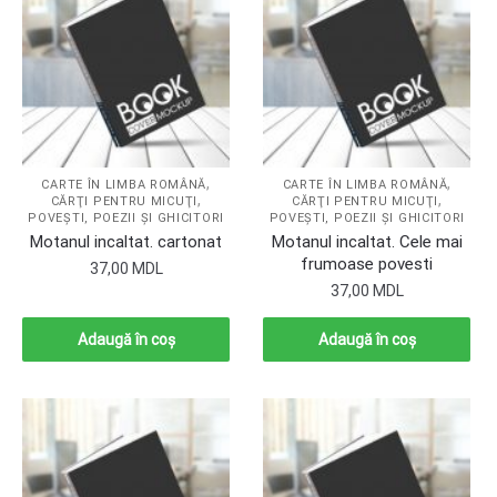
,
,
CARTE ÎN LIMBA ROMÂNĂ
CARTE ÎN LIMBA ROMÂNĂ
,
,
CĂRŢI PENTRU MICUŢI
CĂRŢI PENTRU MICUŢI
POVEŞTI, POEZII ŞI GHICITORI
POVEŞTI, POEZII ŞI GHICITORI
Motanul incaltat. cartonat
Motanul incaltat. Cele mai
frumoase povesti
37,00
MDL
37,00
MDL
Adaugă în coș
Adaugă în coș