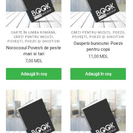
,
,
,
CARTE ÎN LIMBA ROMÂNĂ
CĂRŢI PENTRU MICUŢI
POEZII
,
CĂRŢI PENTRU MICUŢI
POVEŞTI, POEZII ŞI GHICITORI
POVEŞTI, POEZII ŞI GHICITORI
Oaspetii bunicutei. Poezii
Norocosul Povesti de peste
pentru copii
mari si tari
11,00
MDL
7,00
MDL
Adaugă în coș
Adaugă în coș