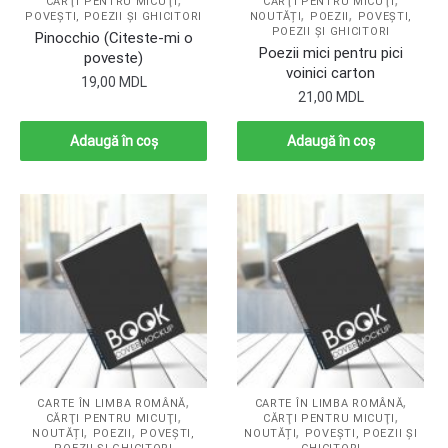
,
,
CĂRŢI PENTRU MICUŢI
CĂRŢI PENTRU MICUŢI
,
,
POVEŞTI, POEZII ŞI GHICITORI
NOUTĂȚI
POEZII
POVEŞTI,
POEZII ŞI GHICITORI
Pinocchio (Citeste-mi o
Poezii mici pentru pici
poveste)
voinici carton
19,00
MDL
21,00
MDL
Adaugă în coș
Adaugă în coș
,
,
CARTE ÎN LIMBA ROMÂNĂ
CARTE ÎN LIMBA ROMÂNĂ
,
,
CĂRŢI PENTRU MICUŢI
CĂRŢI PENTRU MICUŢI
,
,
,
NOUTĂȚI
POEZII
POVEŞTI,
NOUTĂȚI
POVEŞTI, POEZII ŞI