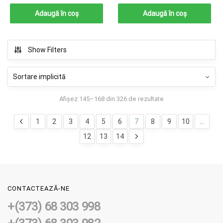
Adaugă în coș
Adaugă în coș
Show Filters
Afișez 145–168 din 326 de rezultate
1
2
3
4
5
6
7
8
9
10
…
12
13
14
CONTACTEAZĂ-NE
+(373) 68 303 998