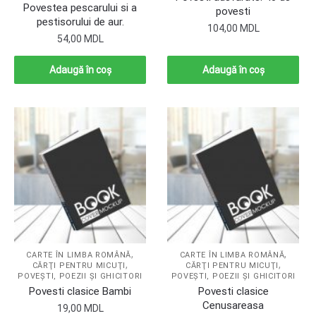
Povestea pescarului si a
povesti
pestisorului de aur.
104,00
MDL
54,00
MDL
Adaugă în coș
Adaugă în coș
,
,
CARTE ÎN LIMBA ROMÂNĂ
CARTE ÎN LIMBA ROMÂNĂ
,
,
CĂRŢI PENTRU MICUŢI
CĂRŢI PENTRU MICUŢI
POVEŞTI, POEZII ŞI GHICITORI
POVEŞTI, POEZII ŞI GHICITORI
Povesti clasice Bambi
Povesti clasice
Cenusareasa
19,00
MDL