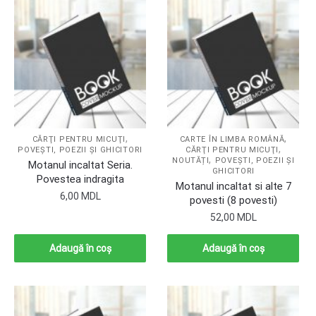
,
,
CĂRŢI PENTRU MICUŢI
CARTE ÎN LIMBA ROMÂNĂ
,
POVEŞTI, POEZII ŞI GHICITORI
CĂRŢI PENTRU MICUŢI
,
NOUTĂȚI
POVEŞTI, POEZII ŞI
Motanul incaltat Seria.
GHICITORI
Povestea indragita
Motanul incaltat si alte 7
6,00
MDL
povesti (8 povesti)
52,00
MDL
Adaugă în coș
Adaugă în coș