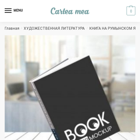
Skip to navigation
Skip to content
MENU
0
Главная
/
ХУДОЖЕСТВЕННАЯ ЛИТЕРАТУРА
/
КНИГА НА РУМЫНСКОМ ЯЗ