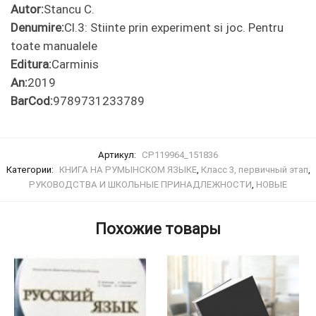
Autor:
Stancu C.
Denumire:
Cl.3: Stiinte prin experiment si joc. Pentru
toate manualele
Editura:
Carminis
An:
2019
BarCod:
9789731233789
Артикул:
CP119964_151836
Категории:
КНИГА НА РУМЫНСКОМ ЯЗЫКЕ
,
Класс 3, первичный этап
,
РУКОВОДСТВА И ШКОЛЬНЫЕ ПРИНАДЛЕЖНОСТИ
,
НОВЫE
Похожие товары