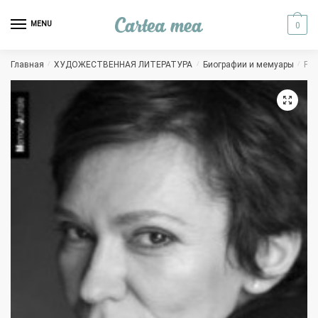
Skip to navigation
Skip to content
MENU
0
Главная
/
ХУДОЖЕСТВЕННАЯ ЛИТЕРАТУРА
/
Биографии и мемуары
/
Pel