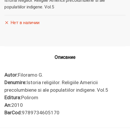
Istoria religiilor. Religiile Americii precolumbiene si ale
populatiilor indigene. Vol.5
Нет в наличии
Описание
Autor:
Filoramo G.
Denumire:
Istoria religiilor. Religiile Americii
precolumbiene si ale populatiilor indigene. Vol.5
Editura:
Polirom
An:
2010
BarCod:
9789734605170