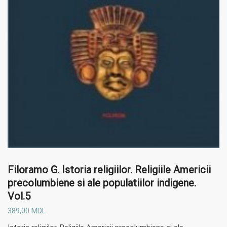
Filoramo G.
Istoria religiilor. Religiile Americii
precolumbiene si ale populatiilor indigene.
Vol.5
389,00
MDL