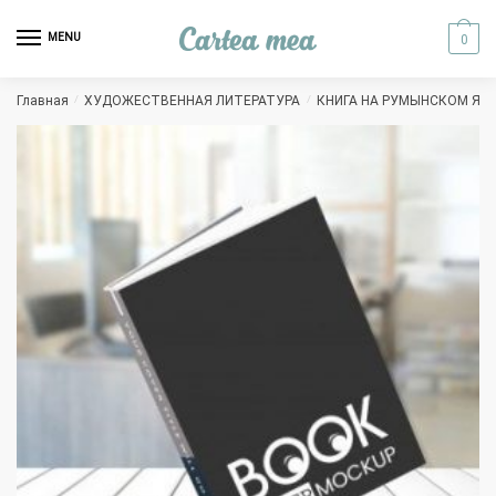
Skip to navigation
Skip to content
MENU
0
Главная
/
ХУДОЖЕСТВЕННАЯ ЛИТЕРАТУРА
/
КНИГА НА РУМЫНСКОМ ЯЗ