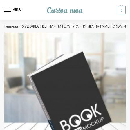
Skip to navigation
Skip to content
MENU
0
Главная
/
ХУДОЖЕСТВЕННАЯ ЛИТЕРАТУРА
/
КНИГА НА РУМЫНСКОМ ЯЗ