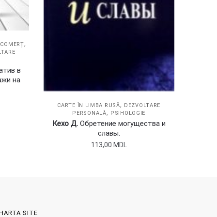
,
I COMERȚ
LTARE
E
атив в
ажи на
,
CARTE ÎN LIMBA RUSĂ
DEZVOLTARE
,
PERSONALĂ
PSIHOLOGIE
Кехо Д.
Обретение могущества и
славы.
113,00
MDL
HARTA SITE