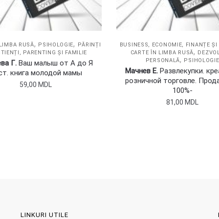
,
,
 LIMBA RUSĂ
PSIHOLOGIE
PĂRINȚI
BUSINESS, ECONOMIE, FINANȚE Ș
,
TIENȚI, PARENTING ȘI FAMILIE
CARTE ÎN LIMBA RUSĂ
DEZVO
,
PERSONALĂ
PSIHOLOGI
ва Г.
Ваш малыш от А до Я
Мачнев Е.
Развлекупки. кре
ст. книга молодой мамы
розничной торговле. Прод
59,00
MDL
100%-
81,00
MDL
LINKURI UTILE