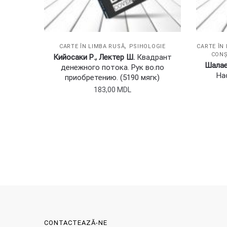
,
CARTE ÎN LIMBA RUSĂ
PSIHOLOGIE
CARTE ÎN
CONȘ
Кийосаки Р., Лектер Ш.
Квадрант
Шалае
денежного потока. Рук во.по
На
приобретению. (5190 мягк)
183,00
MDL
CONTACTEAZĂ-NE