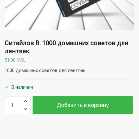
Ситайлов В.
1000 домашних советов для
лентяек.
51,00
MDL
1000 домашних советов для лентяек.
В наличии
Количество
Добавить в корзину
Ситайлов В.
1000
домашних
советов
для