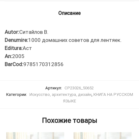
лентяек.
Описание
Autor:
Ситайлов В.
Denumire:
1000 домашних советов для лентяек.
Editura:
Аст
An:
2005
BarCod:
9785170312856
Артикул:
CP23026_50652
Категории:
Искусство, архитектура, дизайн
,
КНИГА НА РУССКОМ
ЯЗЫКЕ
Похожие товары