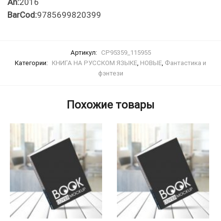
An:
2016
BarCod:
9785699820399
Артикул:
CP95359_115955
Категории:
КНИГА НА РУССКОМ ЯЗЫКЕ
,
НОВЫE
,
Фантастика и
фэнтези
Похожие товары