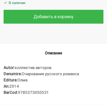
В наличии
Добавить в корзину
Описание
Autor:
коллектив авторов.
Denumire:
Очарование русского романса
Editura:
Олма
An:
2014
BarCod:
9785373050531